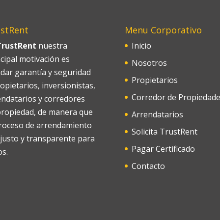
stRent
Menu Corporativo
TrustRent
nuestra
Inicio
cipal motivación es
Nosotros
ndar garantía y seguridad
Propietarios
opietarios, inversionistas,
Corredor de Propiedad
endatarios y corredores
propiedad, de manera que
Arrendatarios
proceso de arrendamiento
Solicita TrustRent
 justo y transparente para
Pagar Certificado
os.
Contacto