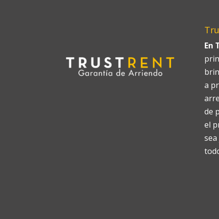
Tru
En 
prin
bri
a pr
arr
de 
el 
sea
tod